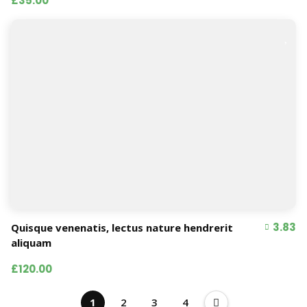
£35.00
3.83
Quisque venenatis, lectus nature hendrerit
aliquam
£120.00
1
2
3
4